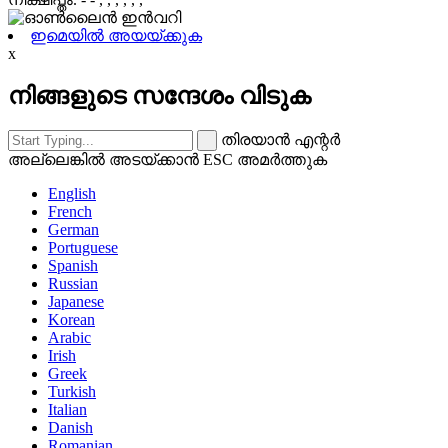
ഇമെയിൽ അയയ്ക്കുക
x
നിങ്ങളുടെ സന്ദേശം വിടുക
തിരയാൻ എന്റർ
അല്ലെങ്കിൽ അടയ്ക്കാൻ ESC അമർത്തുക
English
French
German
Portuguese
Spanish
Russian
Japanese
Korean
Arabic
Irish
Greek
Turkish
Italian
Danish
Romanian