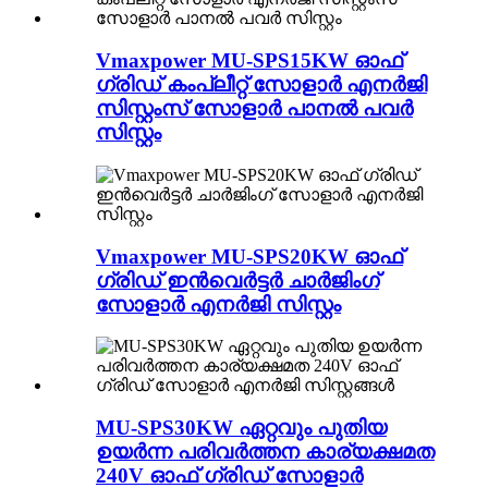
Vmaxpower MU-SPS15KW ഓഫ്
ഗ്രിഡ് കംപ്ലീറ്റ് സോളാർ എനർജി
സിസ്റ്റംസ് സോളാർ പാനൽ പവർ
സിസ്റ്റം
Vmaxpower MU-SPS20KW ഓഫ്
ഗ്രിഡ് ഇൻവെർട്ടർ ചാർജിംഗ്
സോളാർ എനർജി സിസ്റ്റം
MU-SPS30KW ഏറ്റവും പുതിയ
ഉയർന്ന പരിവർത്തന കാര്യക്ഷമത
240V ഓഫ് ഗ്രിഡ് സോളാർ