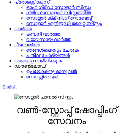
പ്രോജക്റ്റ് കേസ്
ഓഫ് ഗ്രിഡ് സോളാർ സിസ്റ്റം
ഗ്രിഡ് സോളാർ സിസ്റ്റത്തിൽ
സോളാർ ക്ലീനിംഗ് റോബോട്ട്
സോളാർ എൽഇഡി ലൈറ്റ് സിസ്റ്റം
വാർത്ത
കമ്പനി വാർത്ത
വ്യവസായ വാർത്ത
റീസെല്ലർ
ഞങ്ങൾക്കൊപ്പം ചേരുക
പതിവുചോദ്യങ്ങൾ
ഞങ്ങളെ സമീപിക്കുക
ഡൗൺലോഡ്
ഉപയോക്തൃ മാനുവൽ
സോഫ്റ്റ്വെയർ
English
വൺ-സ്റ്റോപ്പ് ഷോപ്പിംഗ്
സേവനം