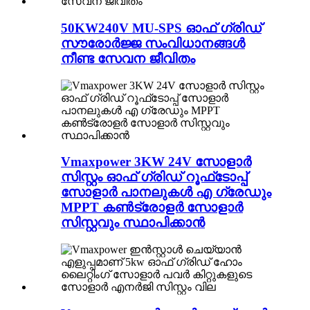
50KW240V MU-SPS ഓഫ് ഗ്രിഡ്
സൗരോർജ്ജ സംവിധാനങ്ങൾ
നീണ്ട സേവന ജീവിതം
Vmaxpower 3KW 24V സോളാർ
സിസ്റ്റം ഓഫ് ഗ്രിഡ് റൂഫ്‌ടോപ്പ്
സോളാർ പാനലുകൾ എ ഗ്രേഡും
MPPT കൺട്രോളർ സോളാർ
സിസ്റ്റവും സ്ഥാപിക്കാൻ